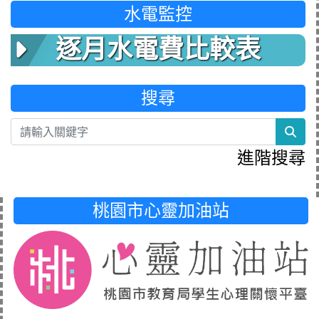
水電監控
逐月水電費比較表
搜尋
sea
進階搜尋
桃園市心靈加油站