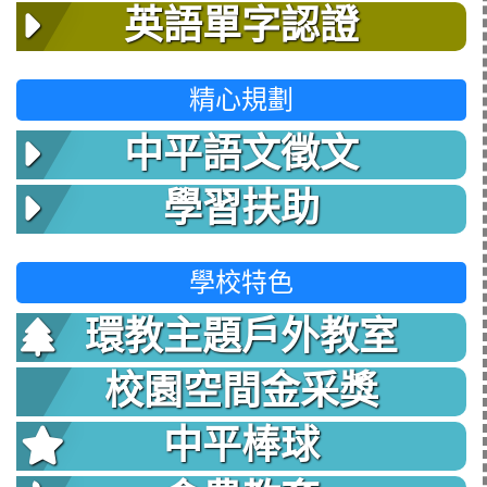
英語單字認證
精心規劃
中平語文徵文
學習扶助
學校特色
環教主題戶外教室
校園空間金采獎
中平棒球