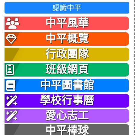
認識中平
中平風華
中平概覽
行政團隊
班級網頁
中平圖書館
學校行事曆
愛心志工
中平棒球