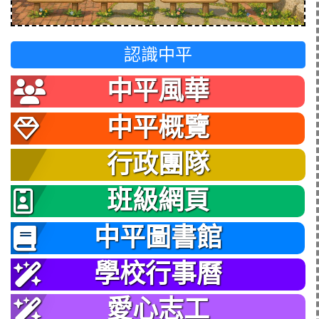
認識中平
中平風華
中平概覽
行政團隊
班級網頁
中平圖書館
學校行事曆
愛心志工