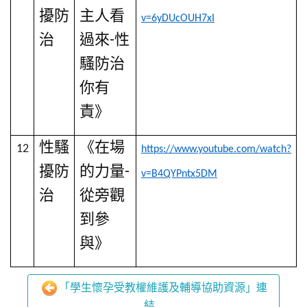
擾防
主人看
v=6yDUcOUH7xI
治
過來
-
性
騷防治
你有
責》
性騷
《在場
12
https://www.youtube.com/watch?
擾防
的力量
-
v=B4QYPntx5DM
治
從旁觀
到參
與》
「學生懷孕受教權維護及輔導協助資源」連
結...