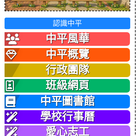
認識中平
中平風華
中平概覽
行政團隊
班級網頁
中平圖書館
學校行事曆
愛心志工