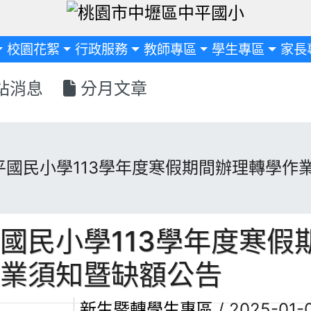
定
校園花絮
行政服務
教師專區
學生專區
家長
站消息
分月文章
首頁
平國民小學113學年度寒假期間辦理轉學作
國民小學113學年度寒假
業須知暨缺額公告
新生暨轉學生專區
/ 2025-01