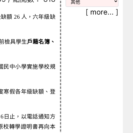
[
more...
]
缺額 26 人，六年級缺
前檢具學生
戶籍名簿、
國民中小學實施學校規
度寒假各年級缺額、登
月
6
日止，以電話通知方
原校轉學證明書再向本