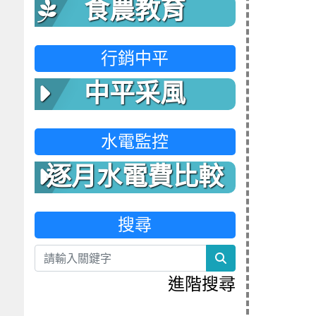
食農教育
行銷中平
中平采風
水電監控
逐月水電費比較
表
搜尋
search
進階搜尋