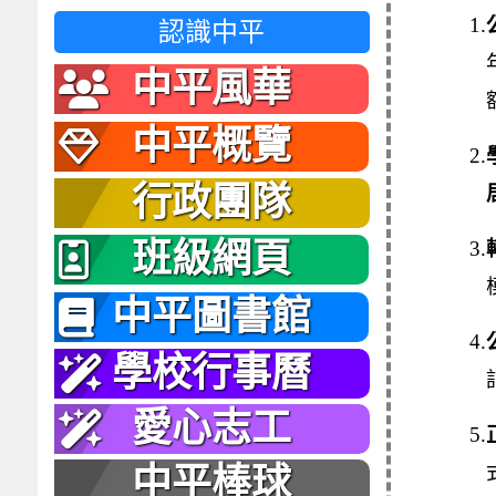
1.
認識中平
中平風華
中平概覽
2.
行政團隊
班級網頁
3.
中平圖書館
4.
學校行事曆
愛心志工
5.
中平棒球