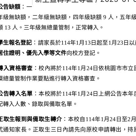
公告缺額
：一
年級無缺額，二年級無缺額，四年級缺額 9 人，五年級
額 13 人。三年級無總量管制，正常轉入
。
學生報名登記
：請家長於
114
年
1
月
13
日起至
1
月
23
日以
居住證明、優先入學等文件
向校方登記。
轉入資格審查
：校內將於
114
年
1
月
24
日依桃園市市立
模總量管制作業要點進行轉入資格審查。
公告轉入名單
：本校將於
114
年
1
月
24
日上網公告本年
記轉入人數、錄取與備取名單。
正取生報到與備取生轉介
：本校自
114
年
1
月
24
日至
2
式通知家長。正取生三日內請先向原校申請轉出，持