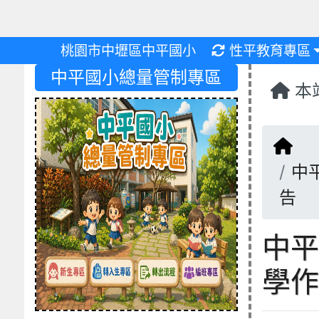
重新取得佈景設
桃園市中壢區中平國小
性平教育專區
中平國小總量管制專區
本
回
中
告
中平
學作