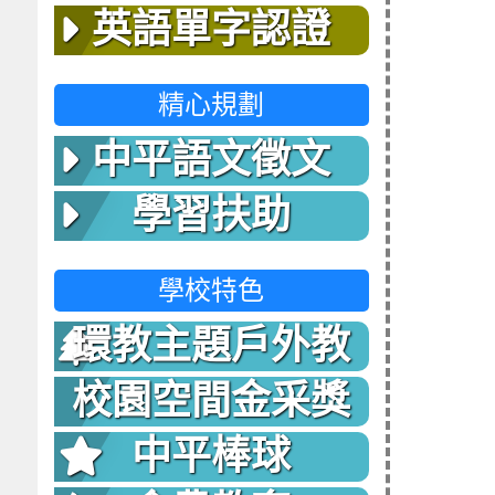
英語單字認證
精心規劃
中平語文徵文
學習扶助
學校特色
環教主題戶外教
室
校園空間金采獎
中平棒球