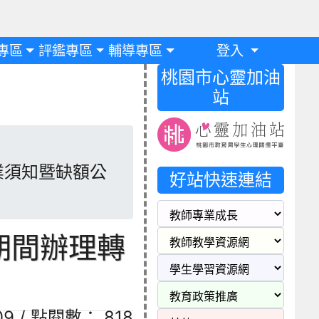
專區
評鑑專區
輔導專區
登入
桃園市心靈加油
站
業須知暨缺額公
好站快速連結
期間辦理轉
-09 / 點閱數： 818