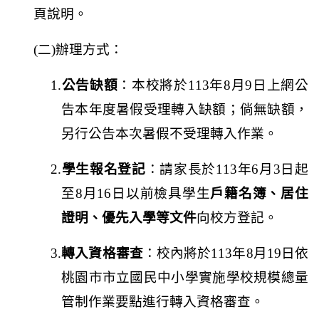
頁說明。
(
二
)
辦理方式：
1.
公告缺額
：本校將於
113
年
8
月
9
日上網公
告本年度暑假受理轉入缺額；倘無缺額，
另行公告本次暑假不受理轉入作業。
2.
學生報名登記
：請家長於
113
年
6
月
3
日起
至
8
月
16
日以前檢具學生
戶籍名簿、居住
證明、優先入學等文件
向校方登記。
3.
轉入資格審查
：校內將於
113
年
8
月
19
日依
桃園市市立國民中小學實施學校規模總量
管制作業要點進行轉入資格審查。