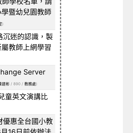
教師學校名單，請
小學暨幼兒園教師
室
)
路沉迷的認識，製
所屬教師上網學習
ge Server
陳建彬
/ 890 /
教務處
)
國兒童英文演講比
材優惠全台國小教
月16日前依辦法