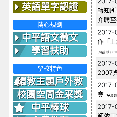
2017-
英語單字認證
轉知所
介聘至
精心規劃
2017-
中平語文徵文
作「上
學習扶助
(
陳建彬
/ 81
2017-
學校特色
2007與
環教主題戶外教
2017-
室
校園空間金采獎
賽
(
吳淑敏
中平棒球
2017-
師依工