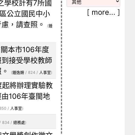
之學校計有7所國
[
more...
]
地區公立國民中小
考慮，請查照。
(
鍾
有關本市106年度
報到接受學校教師
照。
(
鍾逸姍
/ 824 /
人事室
)
度起將辦理實驗教
由106年臺閩地
850 /
人事室
)
/ 834 /
總務處
)