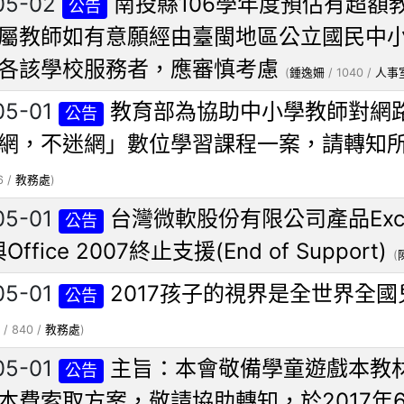
05-02
南投縣106學年度預估有超額
公告
屬教師如有意願經由臺閩地區公立國民中
各該學校服務者，應審慎考慮
(
鍾逸姍
/ 1040 /
人事
05-01
教育部為協助中小學教師對網
公告
網，不迷網」數位學習課程一案，請轉知
6 /
教務處
)
05-01
台灣微軟股份有限公司產品Exchan
公告
Office 2007終止支援(End of Support)
(
05-01
2017孩子的視界是全世界全
公告
/ 840 /
教務處
)
05-01
主旨：本會敬備學童遊戲本教
公告
本費索取方案，敬請協助轉知，於2017年6