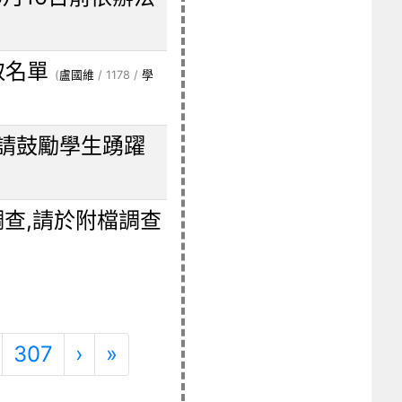
取名單
(
盧國維
/ 1178 /
學
，請鼓勵學生踴躍
調查,請於附檔調查
次)
下一頁
最後頁
307
›
»