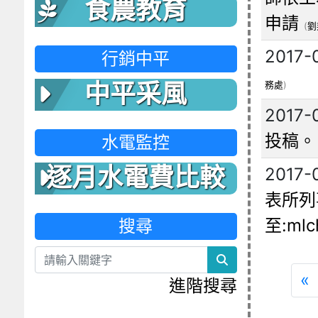
食農教育
申請
(
劉
2017-
行銷中平
務處
)
中平采風
2017-
投稿。
水電監控
逐月水電費比較
2017-
表所列事
表
至:mlc
搜尋
search
«
進階搜尋