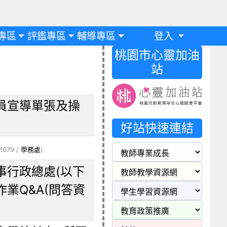
專區
評鑑專區
輔導專區
登入
桃園市心靈加油
站
員宣導單張及操
好站快速連結
1079 /
學務處
)
事行政總處(以下
業Q&A(問答資