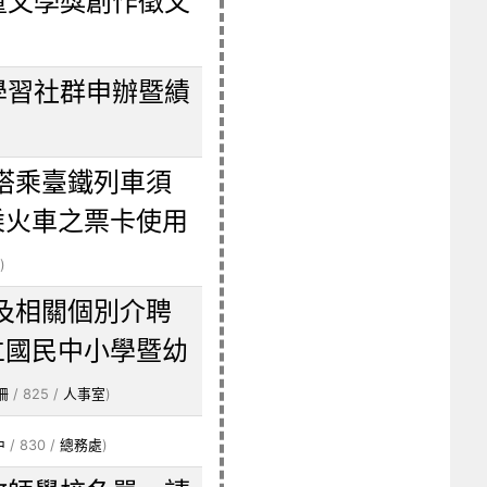
童文學獎創作徵文
學習社群申辦暨績
搭乘臺鐵列車須
乘火車之票卡使用
)
及相關個別介聘
立國民中小學暨幼
姍
/ 825 /
人事室
)
中
/ 830 /
總務處
)