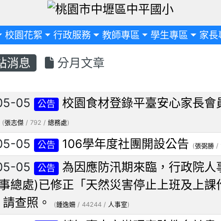
定
校園花絮
行政服務
教師專區
學生專區
家長
站消息
分月文章
列表
05-05
校園食材登錄平臺安心家長會
公告
(
張志傑
/ 792 /
總務處
)
05-05
106學年度社團開設公告
公告
(
張弼勝
/ 
05-05
為因應防汛期來臨，行政院人
公告
事總處)已修正「天然災害停止上班及上課作
，請查照。
(
鍾逸姍
/ 44244 /
人事室
)