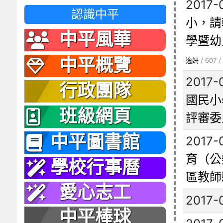
2017-
認識中平
小，請
中平風華
學暨幼
中平概覽
逸姍
/ 607 /
2017-
行政團隊
國民小
班級網頁
評審委
中平圖書館
2017-
育（公
學校行事曆
區教師
愛心志工
2017-
中平棒球