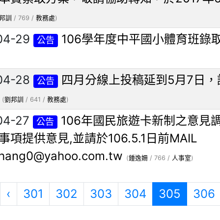
邦訓
/ 769 /
教務處
)
04-29
106學年度中平國小體育班錄
公告
04-28
四月分線上投稿延到5月7日
公告
(
劉邦訓
/ 641 /
教務處
)
04-27
106年國民旅遊卡新制之意見
公告
項提供意見,並請於106.5.1日前MAIL
hang0@yahoo.com.tw
(
鍾逸姍
/ 766 /
人事室
)
第一頁
上一頁
(目前頁
‹
301
302
303
304
305
306