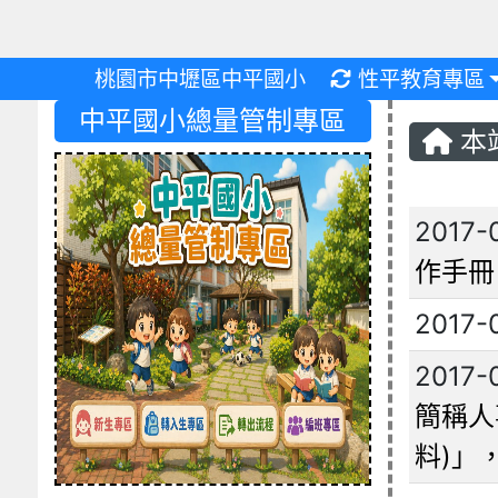
重新取得佈景設
桃園市中壢區中平國小
性平教育專區
中平國小總量管制專區
本
文章
2017-
作手冊
2017-
2017-
簡稱人
料)」