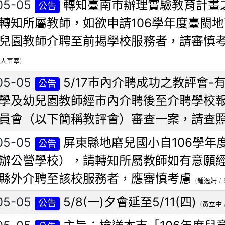
05-05
轉知臺南市辦理實驗教育計畫
公告
轉知所屬教師，如欲申請106學年度臺閩
兒園教師介聘至前揭學校服務者，請審慎
人事室
)
05-05
5/17巿內介聘成功之教評會-
公告
學及幼兒園教師經市內介聘後至介聘學校
員會（以下簡稱教評會）審查一案，請查
05-05
屏東縣地磨兒國小自106學年
公告
辦公營學校），請轉知所屬教師如有意願經
縣外介聘至該校服務者，應審慎考慮
(
鍾逸姍
/ 
05-05
5/8(一)夕會延至5/11(四)
公告
(
黃立中