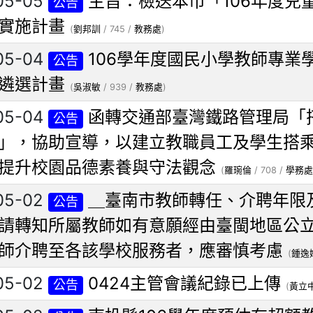
05-05
主旨：檢送本市「106年度兒
公告
實施計畫
(
劉邦訓
/ 745 /
教務處
)
05-04
106學年度國民小學教師專業
公告
遴選計畫
(
吳淑敏
/ 939 /
教務處
)
05-04
函轉交通部臺灣鐵路管理局「
公告
」，協助宣導，以建立教職員工及學生搭
提升校園品德素養與守法觀念
(
羅琬倫
/ 708 /
學務處
05-02
＿臺南市教師轉任、介聘年限
公告
請轉知所屬教師如有意願經由臺閩地區公
師介聘至各該學校服務者，應審慎考慮
(
鍾逸
05-02
0424主管會議紀錄已上傳
公告
(
黃立