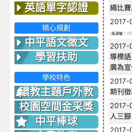
英語單字認證
繩比賽
2017-
精心規劃
(
吳淑敏
/ 76
中平語文徵文
2017-
學習扶助
導標語
廣為宣
學校特色
2017-
環教主題戶外教
期刊徵
室
校園空間金采獎
2017-
人三腳
中平棒球
2017-