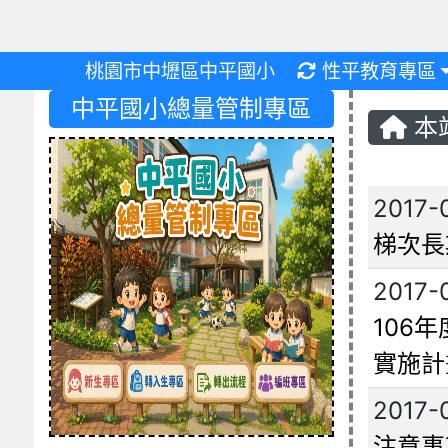
重新取得佈景設
桃園市中壢區中平國小
性平教育專區
中平國小總量管制專區
本
文章
2017-
梯次長
2017-
106
實施計
2017-
注意事