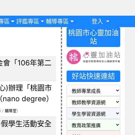
專區
評鑑專區
輔導專區
登入
桃園市心靈加油
站
會「106年第二
好站快速連結
心)辦理「桃園市
no degree）
6 /
輔導室
)
暑假學生活動安全