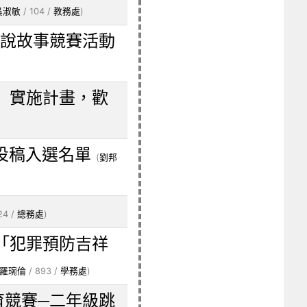
吳淑敏
/ 104 /
教務處
)
語說故事競賽活動
」實施計畫，歡
上投稿入選名單
(
劉邦
24 /
總務處
)
「犯罪預防吉祥
羅琬倫
/ 893 /
學務處
)
育競賽─二年級跳