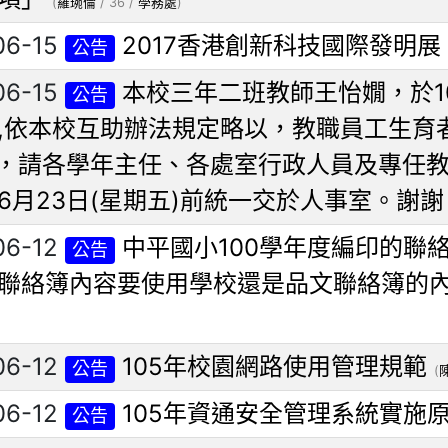
(
羅琬倫
/ 36 /
學務處
)
06-15
2017香港創新科技國際發明展
公告
06-15
本校三年二班教師王怡嫺，於10
公告
,依本校互助辦法規定略以，教職員工生育
元，請各學年主任、各處室行政人員及專任
6月23日(星期五)前統一交於人事室。謝謝
06-12
中平國小100學年度編印的聯
公告
聯絡簿內容要使用學校還是品文聯絡簿的
06-12
105年校園網路使用管理規範
公告
(
06-12
105年資通安全管理系統實施
公告