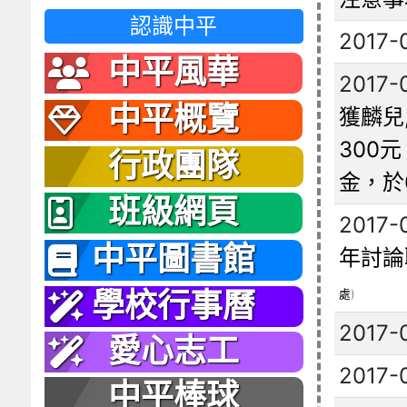
認識中平
2017-
中平風華
2017-
中平概覽
獲麟兒
300
行政團隊
金，於
班級網頁
2017-
中平圖書館
年討論
處
)
學校行事曆
2017-
愛心志工
2017-
中平棒球