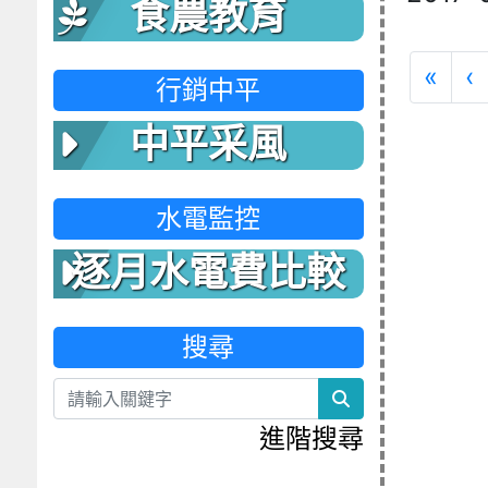
食農教育
第
«
‹
行銷中平
中平采風
水電監控
逐月水電費比較
表
搜尋
search
進階搜尋