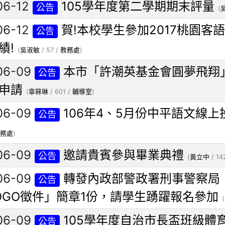
06-12
105學年度第二學期期末評量
公告
(
06-12
賀!本校學生參加2017桃園客
公告
績!
(
吳淑敏
/ 57 /
教務處
)
06-09
本市「許潮英基金會圓夢飛翔
公告
申請
(
章箖琳
/ 601 /
輔導室
)
06-09
106年4、5月份中平語文線
公告
務處
)
06-09
邀請貴賓參與畢業典禮
公告
(
黃立中
/ 14
06-09
轉發內政部警政署刑事警察局
公告
OGO徵件」簡章1份，請學生踴躍報名參加
(
06-09
105學年度自治市長盃班級體
公告