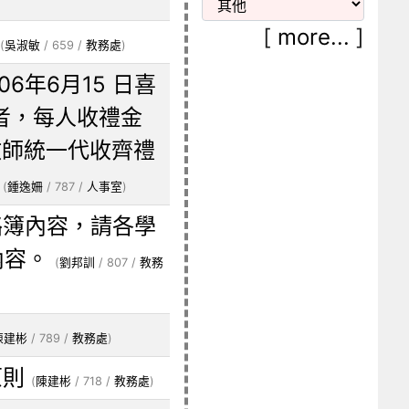
[
more...
]
(
吳淑敏
/ 659 /
教務處
)
6年6月15 日喜
者，每人收禮金
教師統一代收齊禮
(
鍾逸姍
/ 787 /
人事室
)
絡簿內容，請各學
內容。
(
劉邦訓
/ 807 /
教務
陳建彬
/ 789 /
教務處
)
原則
(
陳建彬
/ 718 /
教務處
)