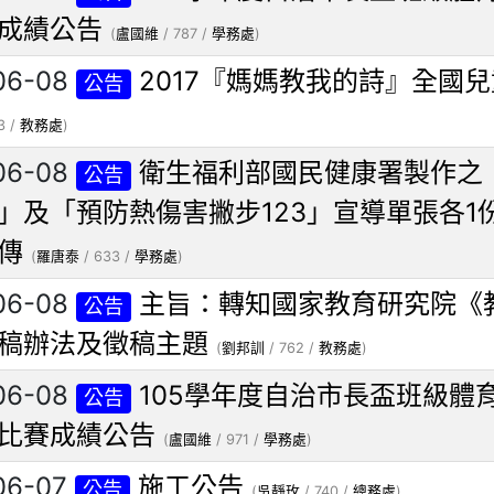
成績公告
(
盧國維
/ 787 /
學務處
)
06-08
2017『媽媽教我的詩』全國
公告
3 /
教務處
)
06-08
衛生福利部國民健康署製作之
公告
」及「預防熱傷害撇步123」宣導單張各1
傳
(
羅唐泰
/ 633 /
學務處
)
06-08
主旨：轉知國家教育研究院《
公告
稿辦法及徵稿主題
(
劉邦訓
/ 762 /
教務處
)
06-08
105學年度自治市長盃班級體
公告
比賽成績公告
(
盧國維
/ 971 /
學務處
)
06-07
施工公告
公告
(
吳靜玫
/ 740 /
總務處
)