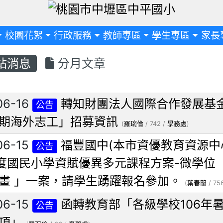
定
校園花絮
行政服務
教師專區
學生專區
家長
站消息
分月文章
列表
06-16
轉知財團法人國際合作發展基金
公告
期海外志工」招募資訊
(
羅琬倫
/ 742 /
學務處
)
06-15
福豐國中(本市資優教育資源中
公告
年度國民小學資賦優異多元課程方案-微學位（na
畫 」一案，請學生踴躍報名參加。
(
葉春蘭
/ 75
06-15
函轉教育部「各級學校106年
公告
項」