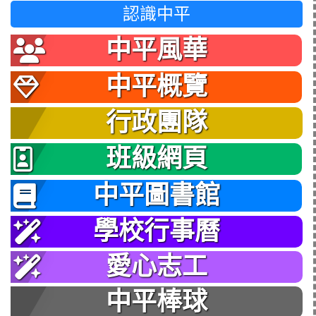
認識中平
中平風華
中平概覽
行政團隊
班級網頁
中平圖書館
學校行事曆
愛心志工
中平棒球