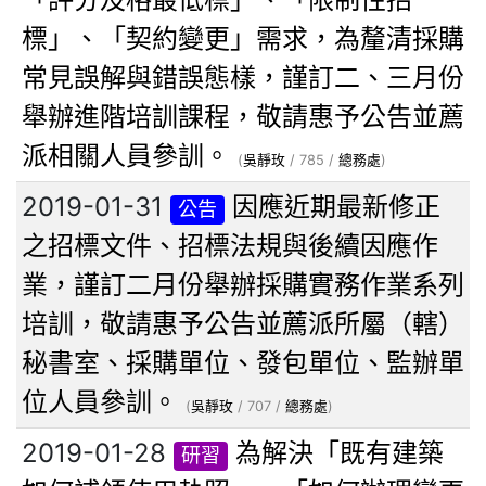
標」、「契約變更」需求，為釐清採購
常見誤解與錯誤態樣，謹訂二、三月份
舉辦進階培訓課程，敬請惠予公告並薦
派相關人員參訓。
(
吳靜玫
/ 785 /
總務處
)
2019-01-31
因應近期最新修正
公告
之招標文件、招標法規與後續因應作
業，謹訂二月份舉辦採購實務作業系列
培訓，敬請惠予公告並薦派所屬（轄）
秘書室、採購單位、發包單位、監辦單
位人員參訓。
(
吳靜玫
/ 707 /
總務處
)
2019-01-28
為解決「既有建築
研習