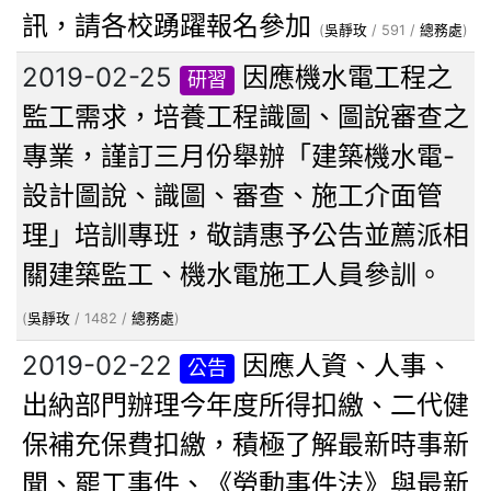
訊，請各校踴躍報名參加
(
吳靜玫
/ 591 /
總務處
)
2019-02-25
因應機水電工程之
研習
監工需求，培養工程識圖、圖說審查之
專業，謹訂三月份舉辦「建築機水電-
設計圖說、識圖、審查、施工介面管
理」培訓專班，敬請惠予公告並薦派相
關建築監工、機水電施工人員參訓。
(
吳靜玫
/ 1482 /
總務處
)
2019-02-22
因應人資、人事、
公告
出納部門辦理今年度所得扣繳、二代健
保補充保費扣繳，積極了解最新時事新
聞、罷工事件、《勞動事件法》與最新