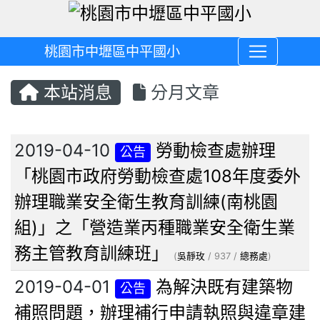
桃園市中壢區中平國小
本站消息
分月文章
文章列表
2019-04-10
勞動檢查處辦理
公告
「桃園市政府勞動檢查處108年度委外
辦理職業安全衛生教育訓練(南桃園
組)」之「營造業丙種職業安全衛生業
務主管教育訓練班」
(
吳靜玫
/ 937 /
總務處
)
2019-04-01
為解決既有建築物
公告
補照問題，辦理補行申請執照與違章建