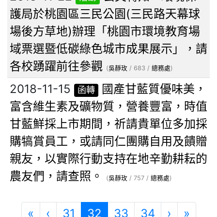
護局於桃園區三民公園(三民路天幕球
場後方草地)辦理「桃園市環境教育場
域票選暨低碳綠色城市成果展示」，請
各校踴躍前往參觀
(
吳靜玫
/ 683 /
總務處
)
2018-11-15
國產甘藍質優味美，
函轉
富含維生素及礦物質，營養豐富，時值
甘藍鮮採上市期間，祈請貴單位多加採
購犒賞員工，或請同仁團購自用及饋贈
親友，以實際行動支持在地辛勤耕耘的
農友們，請查照。
(
吳靜玫
/ 757 /
總務處
)
第一頁
上一頁
(目前頁次)
下一頁
最後
«
‹
31
32
33
34
›
»