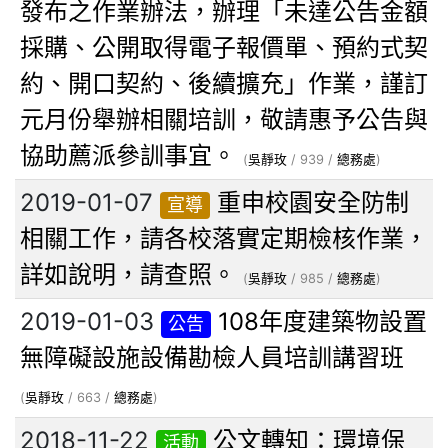
發布之作業辦法，辦理「未達公告金額
採購、公開取得電子報價單、預約式契
約、開口契約、後續擴充」作業，謹訂
元月份舉辦相關培訓，敬請惠予公告與
協助薦派參訓事宜。
(
吳靜玫
/ 939 /
總務處
)
2019-01-07
重申校園安全防制
宣導
相關工作，請各校落實定期檢核作業，
詳如說明，請查照。
(
吳靜玫
/ 985 /
總務處
)
2019-01-03
108年度建築物設置
公告
無障礙設施設備勘檢人員培訓講習班
(
吳靜玫
/ 663 /
總務處
)
2018-11-22
公文轉知：環境保
活動