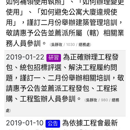
如何補領使用執照」、「如何辦理變更
使用」、「如何避免公寓大廈違規使
用」，謹訂二月份舉辦建築管理培訓，
敬請惠予公告並薦派所屬（轄）相關業
務人員參訓。
(
吳靜玫
/ 1030 /
總務處
)
2019-01-22
為正確辦理工程發
研習
包、統包招標評選、解決工程履約問
題，謹訂一、二月份舉辦相關培訓，敬
請惠予公告並薦派工程發包、工程採
購、工程監辦人員參訓。
(
吳靜玫
/ 980 /
總務
處
)
2019-01-10
為依據工程會最新
公告