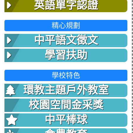
英語單字認證
精心規劃
中平語文徵文
學習扶助
學校特色
環教主題戶外教室
校園空間金采獎
中平棒球