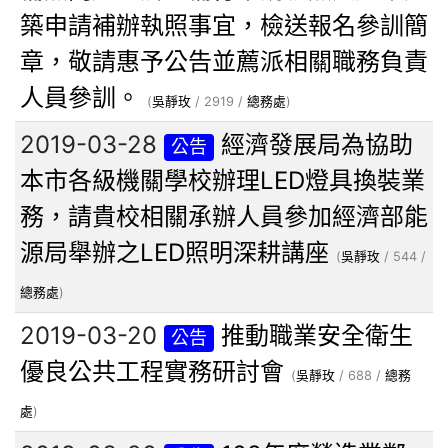
築申請補辦執照事宜，檢送報名參訓簡
章，敬請惠予公告並薦派相關職務負責
人員參訓。
(
吳靜玫
/ 2919 /
總務處
)
2019-03-28
經濟發展局為協助
公告
本市各級機關學校辦理LED燈具換裝業
務，請貴校相關承辦人員參加經濟部能
源局舉辦之LED照明深耕講座
(
吳靜玫
/ 544 /
總務處
)
2019-03-20
推動職業安全衛生
公告
優良公共工程實務研討會
(
吳靜玫
/ 688 /
總務
處
)