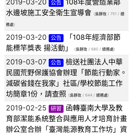
2019-03-20
108年度營造業鄰
公告
水邊坡施工安全衛生宣導會
(
吳靜玫
/ 751 /
總
務處
)
2019-03-20
「108年經濟部節
公告
能標竿獎表 揚活動」
(
吳靜玫
/ 680 /
總務處
)
2019-03-07
檢送社團法人中華
公告
民國荒野保護協會辦理「節能行動家。
減碳省錢在我家」社區/學校節能工作
坊簡章1份，請查照
(
吳靜玫
/ 644 /
總務處
)
2019-02-25
函轉臺南大學及教
研習
育部潔能系統整合與應用人才培育計畫
辦公室合辦「臺灣能源教育工作坊」資