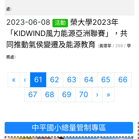
處
)
2023-06-08
榮大學2023年
活動
「KIDWIND風力能源亞洲聯賽」，共
同推動氣侯變遷及能源教育
(
黃瓈葶
/ 259 /
學
務處
)
第一頁
上一頁
(目前頁次)
«
‹
61
62
63
64
65
66
下一頁
最後頁
67
68
69
70
›
»
中平國小總量管制專區