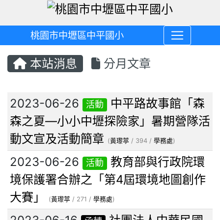
桃園市中壢區中平國小
本站消息
分月文章
文章列表
2023-06-26
中平路故事館「森
活動
森之夏—小小中壢探險家」暑期營隊活
動文宣及活動簡章
(
黃瓈葶
/ 394 /
學務處
)
2023-06-26
教育部與行政院環
活動
境保護署合辦之「第4屆環境地圖創作
大賽」
(
黃瓈葶
/ 271 /
學務處
)