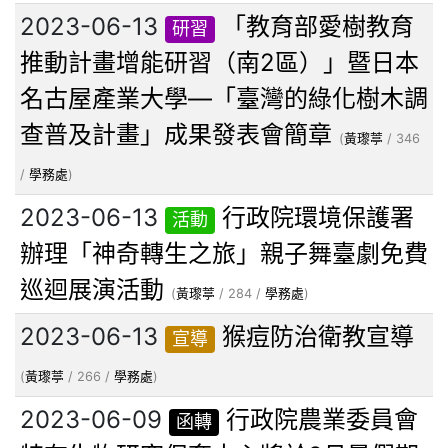
2023-06-13
「教育部愛樹教育
研習
推動計畫增能研習（南2區）」暨日本
名古屋產業大學—「臺灣的綠化樹木調
查普及計畫」成果發表會簡章
(
黃瓈葶
/ 346
/
學務處
)
2023-06-13
行政院環境保護署
活動
辦理「神奇轉生之旅」親子舞臺劇免費
巡迴展演活動
(
黃瓈葶
/ 284 /
學務處
)
2023-06-13
猴痘防治衛教宣導
宣導
(
黃瓈葶
/ 266 /
學務處
)
2023-06-09
行政院農業委員會
函轉