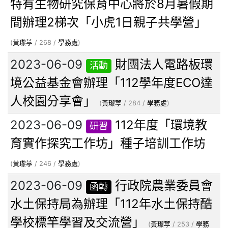
特有生物研究保育中心將於8月暑假期
間辦理2梯次「小虎1日親子共學營」
(
黃瓈葶
/ 268 /
學務處
)
2023-06-09
財團法人電路板環
活動
境公益基金會辦理「112學年度ECO達
人校園分享會」
(
黃瓈葶
/ 284 /
學務處
)
2023-06-09
112年度「環境教
研習
育實作探究工作坊」種子培訓工作坊
(
黃瓈葶
/ 246 /
學務處
)
2023-06-09
行政院農業委員會
函轉
水土保持局為辦理「112年水土保持酷
學校標竿學習及交流營」
(
黃瓈葶
/ 253 /
學務