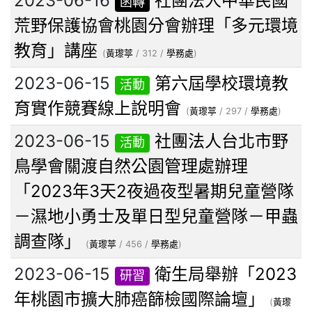
2023-06-16
社團法人中華民國
函轉
荒野保護協會桃園分會辦理「多元環境
教育」講座
(
黃瓈葶
/ 312 /
學務處
)
2023-06-15
第六屆學校環境教
活動
育實作競賽線上說明會
(
黃瓈葶
/ 297 /
學務處
)
2023-06-15
社團法人台北市野
活動
鳥學會關渡自然公園管理處辦理
「2023年3天2夜過夜型暑期兒童營隊
－濕地小勇士及單日型兒童營隊－甲蟲
調查隊」
(
黃瓈葶
/ 456 /
學務處
)
2023-06-15
衛生局舉辦「2023
研習
年桃園市擴大肺癌篩檢國際論壇」
(
黃瓈