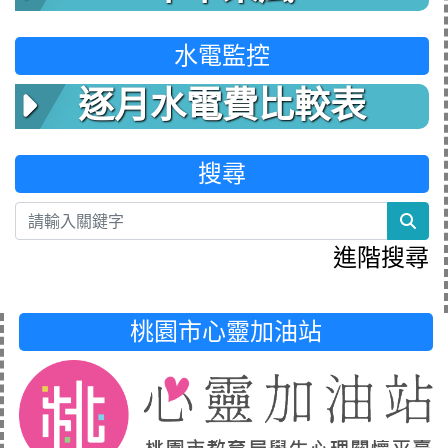
水電監控
逐月水電費比較表
搜尋
sea
進階搜尋
桃園市心靈加油站