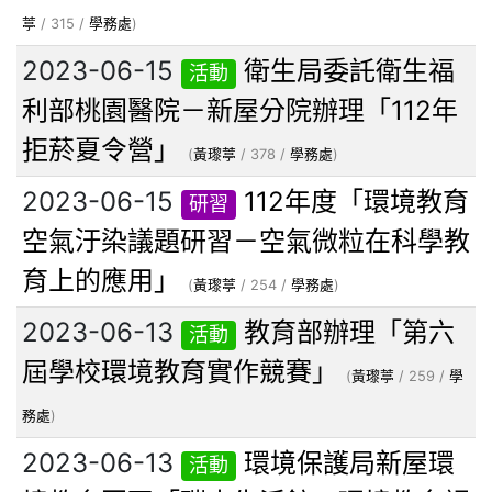
葶
/ 315 /
學務處
)
2023-06-15
衛生局委託衛生福
活動
利部桃園醫院－新屋分院辦理「112年
拒菸夏令營」
(
黃瓈葶
/ 378 /
學務處
)
2023-06-15
112年度「環境教育
研習
空氣汙染議題研習－空氣微粒在科學教
育上的應用」
(
黃瓈葶
/ 254 /
學務處
)
2023-06-13
教育部辦理「第六
活動
屆學校環境教育實作競賽」
(
黃瓈葶
/ 259 /
學
務處
)
2023-06-13
環境保護局新屋環
活動