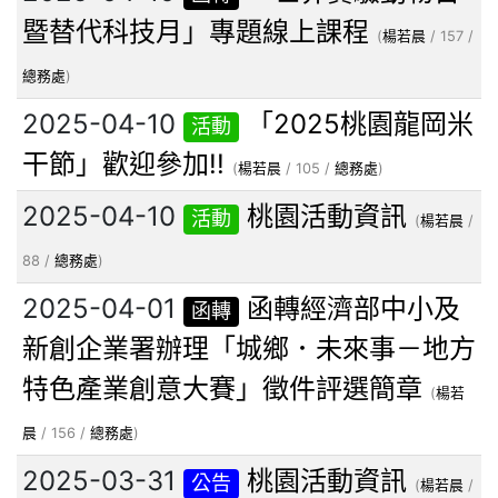
暨替代科技月」專題線上課程
(
楊若晨
/ 157 /
總務處
)
2025-04-10
「2025桃園龍岡米
活動
干節」歡迎參加!!
(
楊若晨
/ 105 /
總務處
)
2025-04-10
桃園活動資訊
活動
(
楊若晨
/
88 /
總務處
)
2025-04-01
函轉經濟部中小及
函轉
新創企業署辦理「城鄉．未來事－地方
特色產業創意大賽」徵件評選簡章
(
楊若
晨
/ 156 /
總務處
)
2025-03-31
桃園活動資訊
公告
(
楊若晨
/