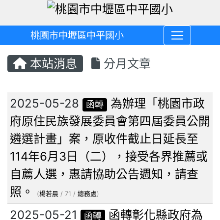
桃園市中壢區中平國小
本站消息
分月文章
文章列表
2025-05-28
為辦理「桃園市政
函轉
府原住民族發展委員會第四屆委員公開
遴選計畫」案，原收件截止日延長至
114年6月3日（二），接受各界推薦或
自薦人選，惠請協助公告週知，請查
照。
(
楊若晨
/ 71 /
總務處
)
2025-05-21
函轉彰化縣政府為
函轉