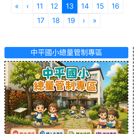
第一頁
上一頁
(目前頁次)
«
‹
11
12
13
14
15
16
下一頁
最後頁
17
18
19
›
»
中平國小總量管制專區