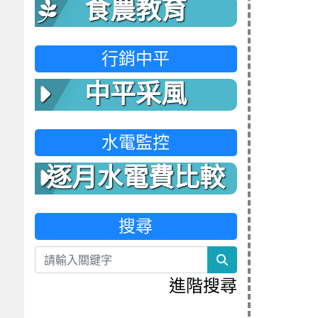
食農教育
行銷中平
中平采風
水電監控
逐月水電費比較
表
搜尋
search
進階搜尋