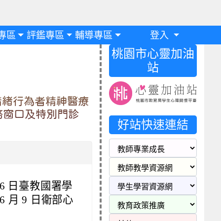
專區
評鑑專區
輔導專區
登入
桃園市心靈加油
站
情緒行為者精神醫療
務窗口及特別門診
好站快速連結
26 日臺教國署學
 6 月 9 日衛部心