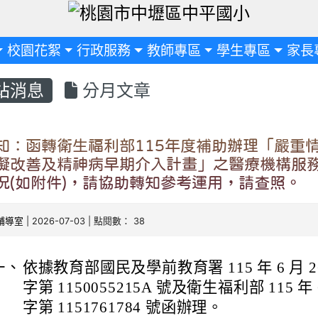
定
校園花絮
行政服務
教師專區
學生專區
家長
站消息
分月文章
知：函轉衛生福利部115年度補助辦理「嚴重
礙改善及精神病早期介入計畫」之醫療機構服
況(如附件)，請協助轉知參考運用，請查照。
輔導室
| 2026-07-03 | 點閱數： 38
一、
依據教育部國民及學前教育署 115 年 6 月 
字第 1150055215A 號及衛生福利部 115 年
字第 1151761784 號函辦理。