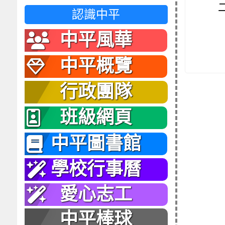
認識中平
中平風華
中平概覽
行政團隊
班級網頁
中平圖書館
學校行事曆
愛心志工
中平棒球