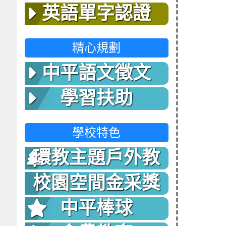
英語單字認證
精心規劃
中平語文徵文
學習扶助
學校特色
環教主題戶外教
室
校園空間金采獎
中平棒球