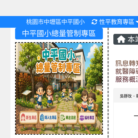
重新取得佈景設
桃園市中壢區中平國小
性平教育專區
中平國小總量管制專區
本
訊息轉
就醫障
服務概
吳靜玫
-