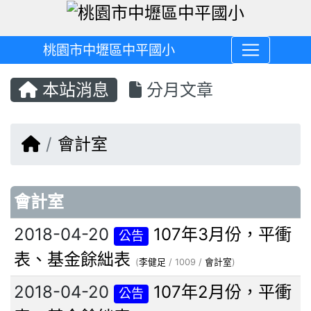
桃園市中壢區中平國小
本站消息
分月文章
回首頁
會計室
文章列表
會計室
2018-04-20
107年3月份，平衝
公告
表、基金餘絀表
(
李健足
/ 1009 /
會計室
)
2018-04-20
107年2月份，平衝
公告