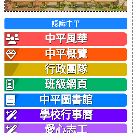
認識中平
中平風華
中平概覽
行政團隊
班級網頁
中平圖書館
學校行事曆
愛心志工