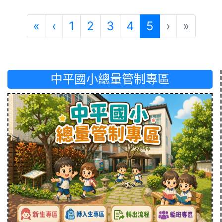
第一頁
上一頁
(目前頁次)
«
‹
1
2
3
4
5
›
»
中平國小總量管制專區