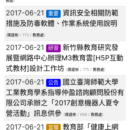
務處
)
2017-06-21
資訊安全相關防範
重要
措施及防毒軟體、作業系統使用說明
(
陳建彬
/ 773 /
教務處
)
2017-06-21
新竹縣教育研究發
研習
展暨網路中心辦理M3教育雲[H5P互動
式教材]設計工作坊
(
陳建彬
/ 775 /
教務處
)
2017-06-21
國立臺灣師範大學
公告
工業教育學系指導仲盈諮詢顧問股份有
限公司承辦之「2017創意機器人夏令
營活動」訊息供參
(
陳建彬
/ 698 /
教務處
)
2017-06-21
教育部「健康上網
宣導