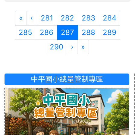
第一頁
上一頁
«
‹
281
282
283
284
(目前頁次)
285
286
287
288
289
下一頁
最後頁
290
›
»
中平國小總量管制專區