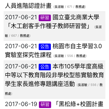
人員進階認證計畫
(
吳淑敏
/ 671 /
教務處
)
2017-06-21
國立臺北商業大學
研習
「木工創客手作種子教師研習營」
(
吳淑
敏
/ 667 /
教務處
)
2017-06-21
桃園市自主學習3.0
公告
實驗室探究性課程
(
吳淑敏
/ 556 /
教務處
)
2017-06-21
本市105學年度高級
公告
中等以下教育階段非學校型態實驗教育
學生家長進修專題講座活動
(
吳淑敏
/ 556 /
教
務處
)
2017-06-19
「黑松綠+校園計畫
研習