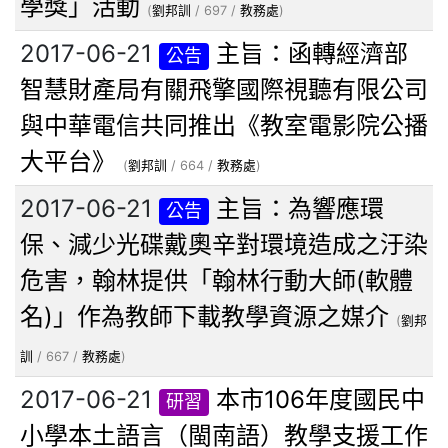
學獎」活動
(
劉邦訓
/ 697 /
教務處
)
2017-06-21
主旨：函轉經濟部
公告
智慧財產局有關飛擎國際視聽有限公司
與中華電信共同推出《教室電影院公播
大平台》
(
劉邦訓
/ 664 /
教務處
)
2017-06-21
主旨：為響應環
公告
保、減少光碟戴奧辛對環境造成之汙染
危害，翰林提供「翰林行動大師(軟體
名)」作為教師下載教學資源之媒介
(
劉邦
訓
/ 667 /
教務處
)
2017-06-21
本市106年度國民中
研習
小學本土語言（閩南語）教學支援工作