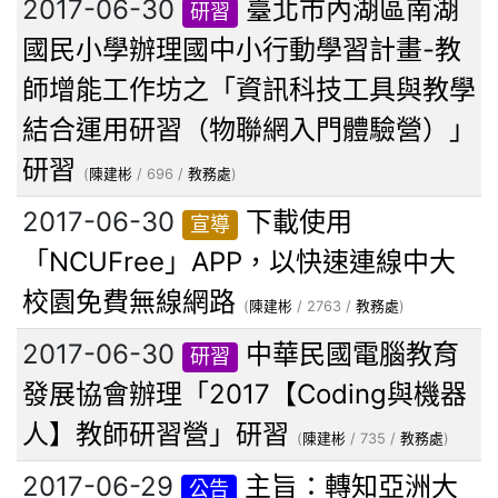
2017-06-30
臺北市內湖區南湖
研習
國民小學辦理國中小行動學習計畫-教
師增能工作坊之「資訊科技工具與教學
結合運用研習（物聯網入門體驗營）」
研習
(
陳建彬
/ 696 /
教務處
)
2017-06-30
下載使用
宣導
「NCUFree」APP，以快速連線中大
校園免費無線網路
(
陳建彬
/ 2763 /
教務處
)
2017-06-30
中華民國電腦教育
研習
發展協會辦理「2017【Coding與機器
人】教師研習營」研習
(
陳建彬
/ 735 /
教務處
)
2017-06-29
主旨：轉知亞洲大
公告