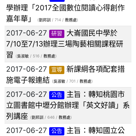
學辦理「2017全國數位閱讀心得創作
嘉年華」
(
劉邦訓
/ 714 /
教務處
)
2017-06-27
大崙國民中學於
研習
7/10至7/13辦理三場陶藝相關課程研
習
(
吳淑敏
/ 516 /
教務處
)
2017-06-27
新課綱各項配套措
宣導
施電子報連結
(
吳淑敏
/ 701 /
教務處
)
2017-06-27
主旨：轉知桃園市
公告
立圖書館中壢分館辦理「英文好讀」系
列講座
(
劉邦訓
/ 646 /
教務處
)
2017-06-27
主旨：轉知國立公
公告