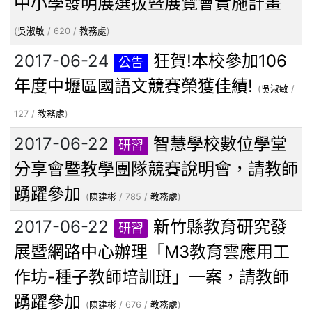
中小學發明展選拔暨展覽會實施計畫
(
吳淑敏
/ 620 /
教務處
)
2017-06-24
狂賀!本校參加106
公告
年度中壢區國語文競賽榮獲佳績!
(
吳淑敏
/
127 /
教務處
)
2017-06-22
智慧學校數位學堂
研習
分享會暨教學團隊競賽說明會，請教師
踴躍參加
(
陳建彬
/ 785 /
教務處
)
2017-06-22
新竹縣教育研究發
研習
展暨網路中心辦理「M3教育雲應用工
作坊-種子教師培訓班」一案，請教師
踴躍參加
(
陳建彬
/ 676 /
教務處
)