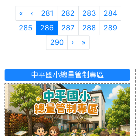
第一頁
上一頁
«
‹
281
282
283
284
(目前頁次)
285
286
287
288
289
下一頁
最後頁
290
›
»
中平國小總量管制專區