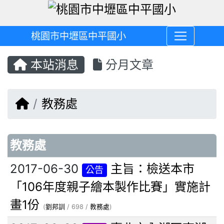
桃園市中壢區中平國小
本站消息
分月文章
回首頁
教務處
文章列表
教務處
2017-06-30
主旨：檢送本市
公告
「106年度親子繪本製作比賽」實施計
畫1份
(
劉邦訓
/ 698 /
教務處
)