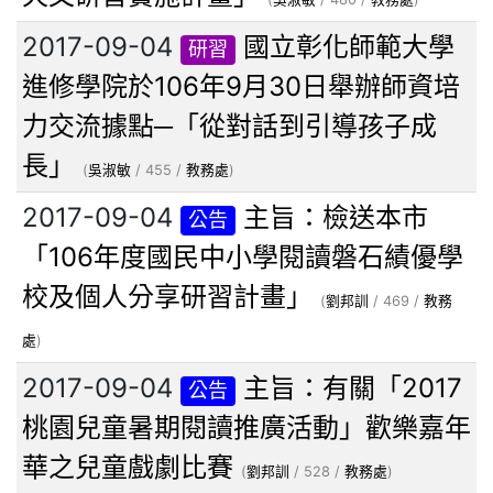
2017-09-04
國立彰化師範大學
研習
進修學院於106年9月30日舉辦師資培
力交流據點─「從對話到引導孩子成
長」
(
吳淑敏
/ 455 /
教務處
)
2017-09-04
主旨：檢送本市
公告
「106年度國民中小學閱讀磐石績優學
校及個人分享研習計畫」
(
劉邦訓
/ 469 /
教務
處
)
2017-09-04
主旨：有關「2017
公告
桃園兒童暑期閱讀推廣活動」歡樂嘉年
華之兒童戲劇比賽
(
劉邦訓
/ 528 /
教務處
)