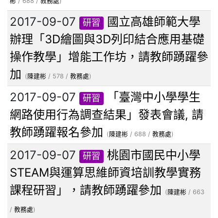
彬
/ 688 /
教務處
)
2017-09-07
國立高雄師範大學
研習
辦理「3D繪圖與3D列印結合應用基礎
操作教學」增能工作坊，請教師踴躍參
加
(
陳建彬
/ 578 /
教務處
)
2017-09-07
「臺灣中小學學生
研習
網路使用行為調查結果」發表會議, 請
教師踴躍報名參加
(
陳建彬
/ 688 /
教務處
)
2017-09-07
桃園市國民中小學
研習
STEAM與運算思維師資培訓教學實務
課程研習」，請教師踴躍參加
(
陳建彬
/ 663
/
教務處
)