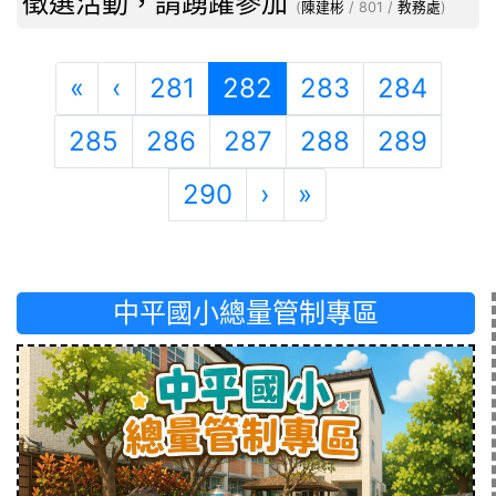
徵選活動，請踴躍參加
(
陳建彬
/ 801 /
教務處
)
第一頁
上一頁
(目前頁次)
«
‹
281
282
283
284
285
286
287
288
289
下一頁
最後頁
290
›
»
中平國小總量管制專區