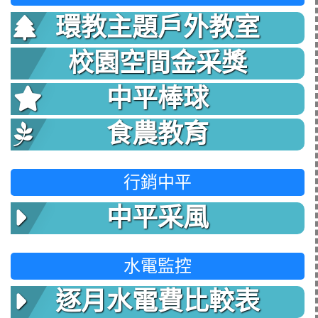
環教主題戶外教室
校園空間金采獎
中平棒球
食農教育
行銷中平
中平采風
水電監控
逐月水電費比較表