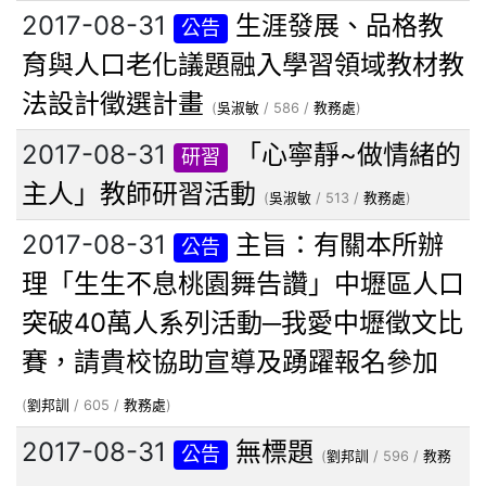
2017-08-31
生涯發展、品格教
公告
育與人口老化議題融入學習領域教材教
法設計徵選計畫
(
吳淑敏
/ 586 /
教務處
)
2017-08-31
「心寧靜~做情緒的
研習
主人」教師研習活動
(
吳淑敏
/ 513 /
教務處
)
2017-08-31
主旨：有關本所辦
公告
理「生生不息桃園舞告讚」中壢區人口
突破40萬人系列活動─我愛中壢徵文比
賽，請貴校協助宣導及踴躍報名參加
(
劉邦訓
/ 605 /
教務處
)
2017-08-31
無標題
公告
(
劉邦訓
/ 596 /
教務