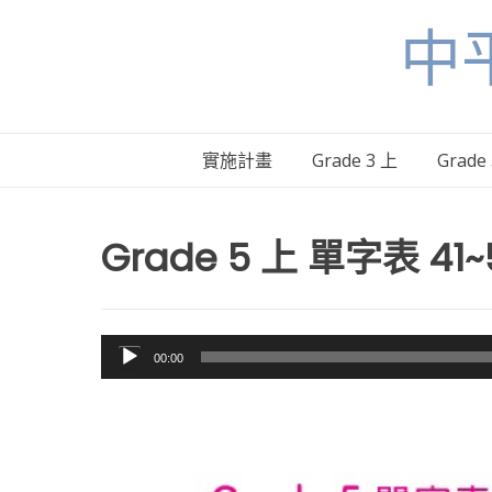
Skip
中
to
content
實施計畫
Grade 3 上
Grade
Grade 5 上 單字表 41~
音
00:00
訊
播
放
器