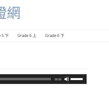
證網
e 5 下
Grade 6 上
Grade 6 下
使
00:00
用
向
上/
向
下