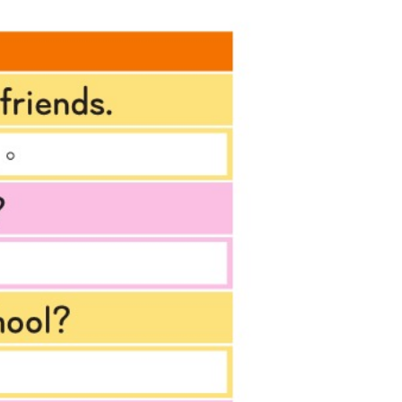
鍵
以
提
高
或
降
低
音
量。